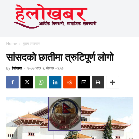
Home
मुख्य समाचार
सांसदको छातीमा त्रुटिपूर्ण लोगो
By
हेलाेखबर
-
२०७७ भाद्र १, सोमबार ०३:५३