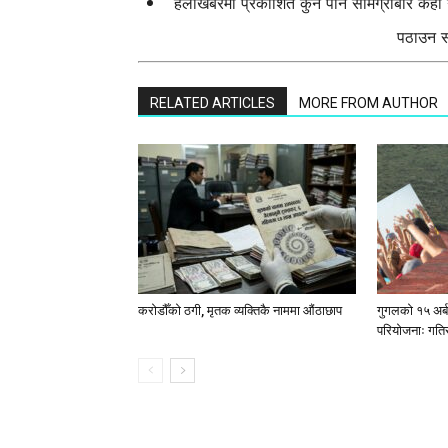
हेलोखबरमा प्रकाशित कुनै पनि सामग्रीबारे केह
पठाउन सक
RELATED ARTICLES
MORE FROM AUTHOR
करोडौँको ठगी, मृतक व्यक्तिकै नाममा औंठाछाप
गुगलको १५ अर्
परियोजनाः गतिस