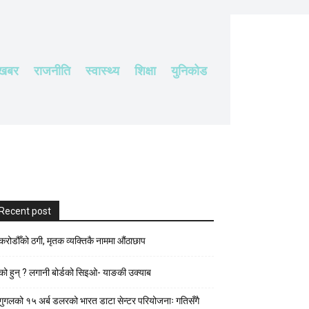
 खबर
राजनीति
स्वास्थ्य
शिक्षा
युनिकोड
Recent post
करोडौँको ठगी, मृतक व्यक्तिकै नाममा औंठाछाप
को हुन् ? लगानी बोर्डको सिइओ- याङकी उक्याब
गुगलको १५ अर्ब डलरको भारत डाटा सेन्टर परियोजनाः गतिसँगै