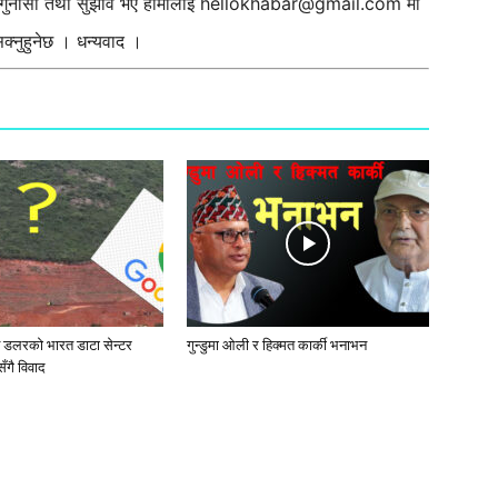
ी गुनासो तथा सुझाव भए हामीलाई
hellokhabar@gmail.com
मा
्नुहुनेछ । धन्यवाद ।
ब डलरको भारत डाटा सेन्टर
गुन्डुमा ओली र हिक्मत कार्की भनाभन
ँगै विवाद