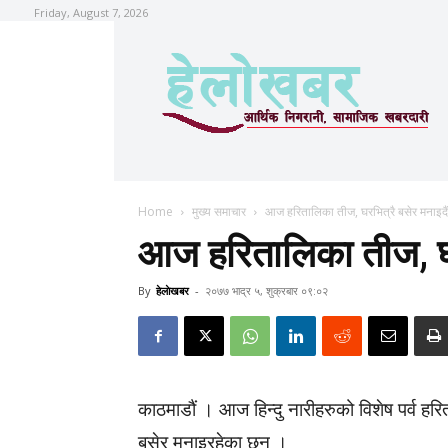
Friday, August 7, 2026
Home
मुख्य समाचार
आज हरितालिका तीज, घरभित्रै बसेर मनाइदैं
आज हरितालिका तीज, घरभ
By
हेलाेखबर
-
२०७७ भाद्र ५, शुक्रबार ०९:०२
काठमाडौं । आज हिन्दु नारीहरुको विशेष पर्व हरि
बसेर मनाइरहेका छन् ।