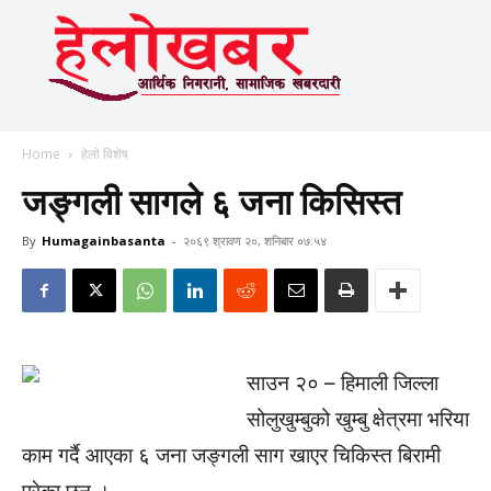
Home
हेलाे विशेष
जङ्गली सागले ६ जना किसिस्त
By
Humagainbasanta
-
२०६९ श्रावण २०, शनिबार ०७:५४
साउन २० – हिमाली जिल्ला
सोलुखुम्बुको खुम्बु क्षेत्रमा भरिया
काम गर्दै आएका ६ जना जङ्गली साग खाएर चिकिस्त बिरामी