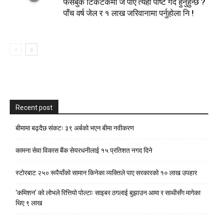
फेसबुक टिकटकमा जे पाए त्यहीँ पोष्ट गर्दै हुनुहुन्छ ?
पाँच वर्ष जेल र १ लाख जरिवानामा पर्नुहाेला नि !
Recent post
बीमामा बढ्दैछ संकटः ३९ अर्बको भएन बीमा नवीकरण
कामना सेवा विकास बैंक सेयरधनीलाई १५ प्रतिशत नगद दिने
स्टाेरबाट २५० रूपैयाँको सामान किनेका व्यक्तिले पाए सरकारको १० लाख उपहार
‘कमिशन’ को लोभले रित्तियो पोल्टाः साइबर ठगलाई बुझाउन आमा र साथीसँग मागेका
थिए ९ लाख