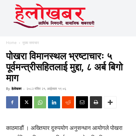
Home
मुख्य समाचार
पोखरा विमानस्थल भ्रष्टाचारः ५
पूर्वमन्त्रीसहितलाई मुद्दा, ८ अर्ब बिगो
माग
By
हेलाेखबर
-
२०८२ मंसिर २१, आईतवार १९:०६
काठमाडौं । अख्तियार दुरुपयोग अनुसन्धान आयोगले पोखरा